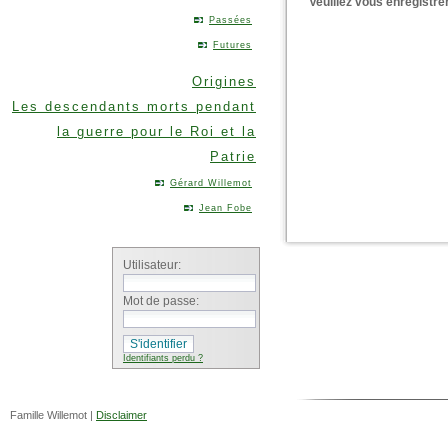
Veuillez vous enregistre
Passées
Futures
Origines
Les descendants morts pendant
la guerre pour le Roi et la
Patrie
Gérard Willemot
Jean Fobe
Utilisateur:
Mot de passe:
Identifiants perdu ?
Famille Willemot |
Disclaimer