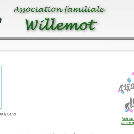
98 à Gand
Voir c
l'arbre